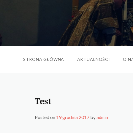
Skip
to
content
STRONA GŁÓWNA
AKTUALNOŚCI
O N
Test
Posted on
19 grudnia 2017
by
admin