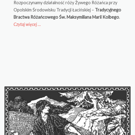
Rozpoczynamy działalność róży Żywego Różańca przy
Opolskim Środowisku Tradycji Łacińskiej –
Tradycyjnego
Bractwa Różańcowego Św. Maksymiliana Marii Kolbego
.
Czytaj więcej
“Pierwsze
…
spotkanie
Tradycyjnego
Bractwa
Różańcowego”