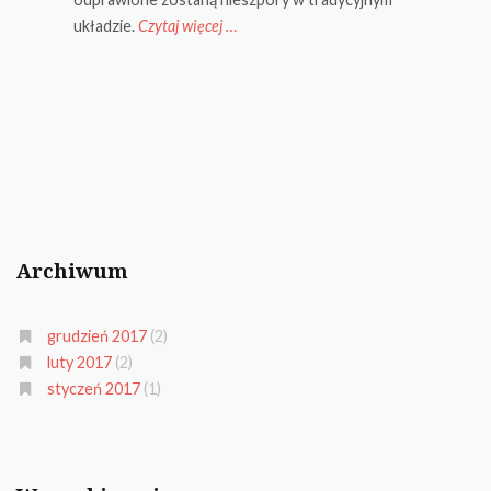
układzie.
Czytaj więcej
“V
…
Niedziela
po
Objawieniu
Pańskim”
Archiwum
grudzień 2017
(2)
luty 2017
(2)
styczeń 2017
(1)